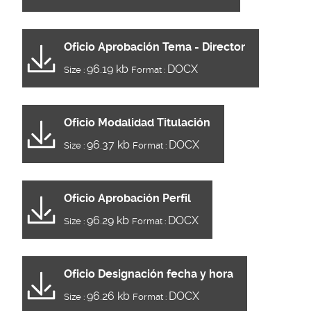
Oficio Aprobación Tema - Director
96.19 kb
DOCX
Size :
Format :
Oficio Modalidad Titulación
96.37 kb
DOCX
Size :
Format :
Oficio Aprobación Perfil
96.29 kb
DOCX
Size :
Format :
Oficio Designación fecha y hora
96.26 kb
DOCX
Size :
Format :