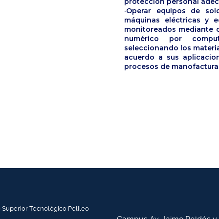
protección personal ade
·Operar equipos de sold
máquinas eléctricas y e
monitoreados mediante c
numérico por computa
seleccionando los materi
acuerdo a sus aplicacio
procesos de manofactura
o Superior Tecnológico Pelileo