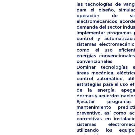
las tecnologías de vangu
para el diseño, simula
operación de sis
electromecánicos acorde
demanda del sector indust
Implementar programas p
control y automatizac
sistemas electromecánico
como el uso eficien
energías convencionale
convencionales
Dominar tecnologías 
áreas mecánica, eléctric
control automático, util
estrategias para el uso ef
de la energía, apeg
normas y acuerdos nacio
Ejecutar program
mantenimiento predic
preventivo, así como ac
correctivas en instalaci
sistemas electromecá
utilizando los equip