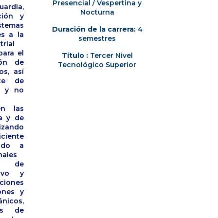
Presencial / Vespertina y
ardia,
Nocturna
ción y
temas
Duración de la carrera:
4
s a la
semestres
rial
ara el
Título :
Tercer Nivel
ión de
Tecnológico Superior
s, así
te de
s y no
en las
a y de
izando
iciente
ado a
nales
as de
tivo y
ciones
ones y
nicos,
os de