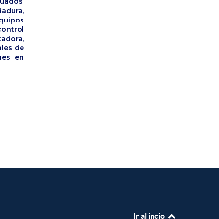
cuados
adura,
quipos
ontrol
dora,
ales de
nes en
Ir al incio